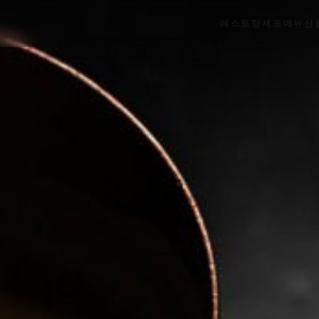
레스토랑
셰프
메뉴
선