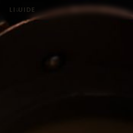
LI
UIDE