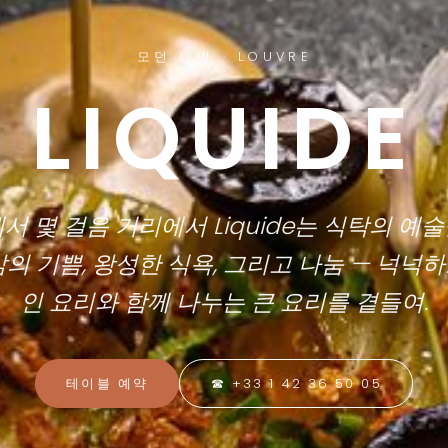
모던 태번 · LOUVRE
LIQUIDE
e에서 몇 걸음 거리에서 Liquide는 식탁의 예
삶의 기쁨, 왕성한 식욕, 그리고 나눔 — 넉넉
인 요리와 함께 나누는 큰 요리를 곁들여.
테이블 예약
☎ +33 1 42 36 50 05