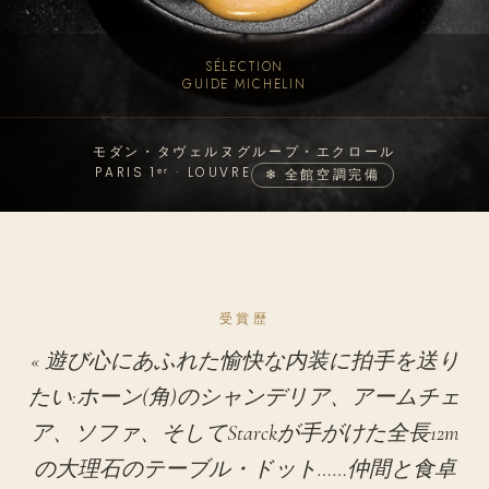
SÉLECTION
GUIDE MICHELIN
モダン・タヴェルヌ
グループ・エクロール
PARIS 1ᵉʳ · LOUVRE
❄ 全館空調完備
受賞歴
« 遊び心にあふれた愉快な内装に拍手を送り
たい:ホーン(角)のシャンデリア、アームチェ
ア、ソファ、そしてStarckが手がけた全長12m
の大理石のテーブル・ドット……仲間と食卓