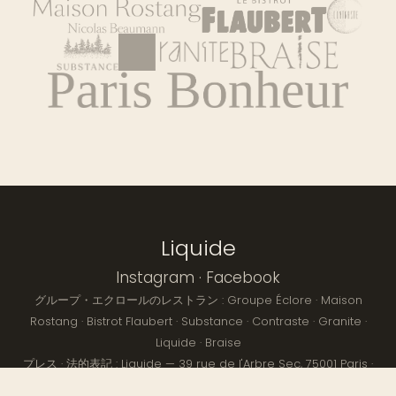
Liquide
Instagram
·
Facebook
グループ・エクロールのレストラン :
Groupe Éclore
·
Maison
Rostang
·
Bistrot Flaubert
·
Substance
·
Contraste
·
Granite
·
Liquide
·
Braise
プレス
· 法的表記 : Liquide — 39 rue de l'Arbre Sec, 75001 Paris ·
© 2026 Liquide — 無断転載を禁じます