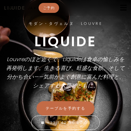
☰
LI
UIDE
ご予約
JA
▾
モダン・タヴェルヌ · LOUVRE
LIQUIDE
Louvreのほど近くで、Liquideは食卓の愉しみを
再発明します。生きる喜び、旺盛な食欲、そして
分かち合い——気前がよく創意に富んだ料理と、
シェアする大皿とともに。
テーブルを予約する
☎ +33 1 42 36 50 05