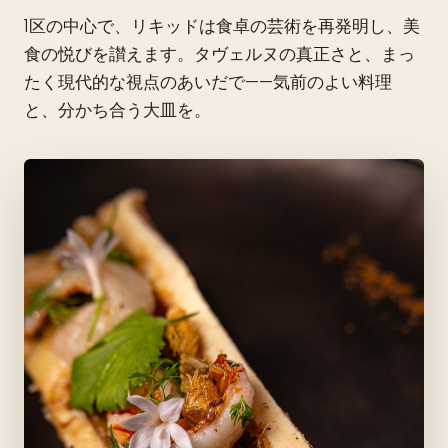
1区の中心で、リキッドは食卓の芸術を再発明し、美
食の悦びを讃えます。タヴェルヌの真正さと、まっ
たく現代的な視点のあいだで——気前のよい料理
と、分かち合う大皿を。